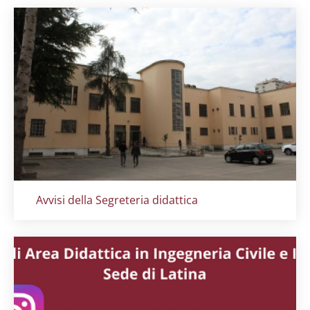
Titolo card
:
Avvisi della Segreteria didattica