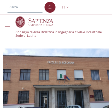
Salta al contenuto principale
Skip to footer content
IT
SELETTORE LINGUA: CURREN
Consiglio di Area Didattica in Ingegneria Civile e Industriale
Sede di Latina
Consiglio di Area Didatt
Benvenuti