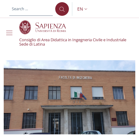
Skip to main content
Skip to footer content
EN
LANGUAGE SWITCHER: CURR
Consiglio di Area Didattica in Ingegneria Civile e Industriale
Sede di Latina
Consiglio di Area Didatt
Home Page